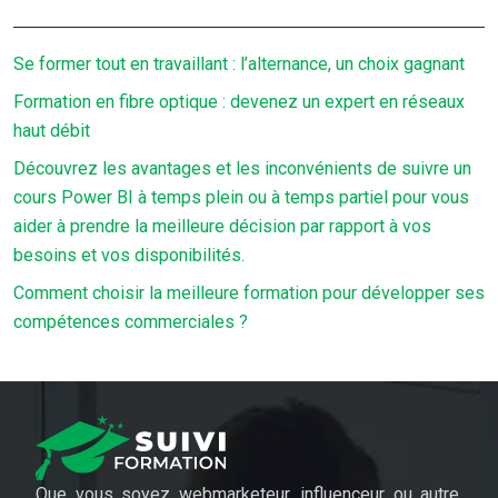
Se former tout en travaillant : l’alternance, un choix gagnant
Formation en fibre optique : devenez un expert en réseaux
haut débit
Découvrez les avantages et les inconvénients de suivre un
cours Power BI à temps plein ou à temps partiel pour vous
aider à prendre la meilleure décision par rapport à vos
besoins et vos disponibilités.
Comment choisir la meilleure formation pour développer ses
compétences commerciales ?
Que vous soyez webmarketeur, influenceur ou autre,